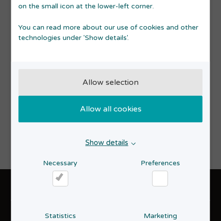
on the small icon at the lower-left corner.
"Vi har lagt fundamentet for yderligere vækst
sammen med Væksthus Midtjylland, der har
You can read more about our use of cookies and other
bidraget til relanceringen af vores brands. Væksthus
technologies under 'Show details'.
Midtjylland tilbyder en blanding af medfinansiering,
erfaring og Know How, som gavner os. Det handler
ikke kun om penge, for det hele er vigtigt" siger Ole
Allow selection
Dam.
Om et halvt års tid lancerer Allsize et nyt brand i
Allow all cookies
almindelig størrelser.
Show details
Necessary
Preferences
Necessary
Preferences
GDPR & accessibility statement
Statistics
Marketing
Privacy policy