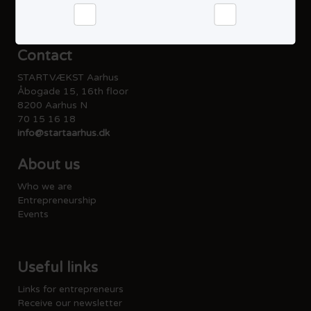
Cookie policy
Accessibility statement
Statistics
Marketing
Contact
STARTVÆKST Aarhus
Åbogade 15, 16th floor
8200 Aarhus N
70 15 16 18
info@startaarhus.dk
About us
Who we are
Entrepreneurship
Events
Useful links
Links for entrepreneurs
Receive our newsletter