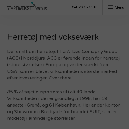
menu
Call 70 15 16 18
Menu
Herretøj med vokseværk
Der er rift om herretøjet fra Allsize Comapny Group
(ACG) i Norddjurs. ACG er førende inden for herretøj
i store størrelser i Europa og vinder stærkt frem i
USA, som er blevet virksomhedens største marked
efter investeringer 'Over there'.
85 % af tøjet eksporteres til i alt 40 lande.
Virksomheden, der er grundlagt i 1998, har 19
ansatte i Grenå, og 6 i København. Her er der kontor
og Showroom i Bredgade for brandet SUIT, som er
modetøj i almindelige størrelser.