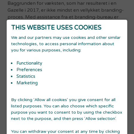
Baggrunden for væksten, som har resulteret i en
Gazelle i 2017, er ikke mindst en vellykket branding-
proces. Med assistance fra et branding-bureau er
DNA'et for hvert af de tre brands gravet frem.
THIS WEBSITE USES COOKIES
Processen har varet et halvt år pr. brand og omfatter
We and our partners may use cookies and other similar
også en ny hjemmeside og satsning på sociale
technologies, to access personal information about
medier.
you for various purposes, including:
"Branding-processen har hjulpet os med at skabe en
Functionality
identitet for vores brands og danne grundlag for
Preferences
den vækst, der er sket de seneste år. Eftersom
Statistics
Væksthus Midtjylland har hjulpet med at finansiere
Marketing
brandingbureauet, kunne vi gøre det lidt hurtigere,
end vi ellers kunne med tre brands" siger adm.
By clicking 'Allow all cookies' you give consent for all
direktør Ole Dam.
listed purposes. You can also choose which specific
purpose you want to consent to by using the checkbox
Processen betyder, at alle i koncernen ved præcis,
next to the purpose, and then press 'Allow selection'.
hvilken profil f.eks. SUIT-manden og Replikamanden
har.
You can withdraw your consent at any time by clicking